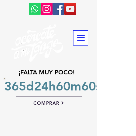
¡FALTA MUY POCO!
365d
24h
60m
60s
COMPRAR