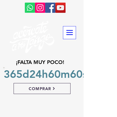
¡FALTA MUY POCO!
365d
24h
60m
60s
COMPRAR