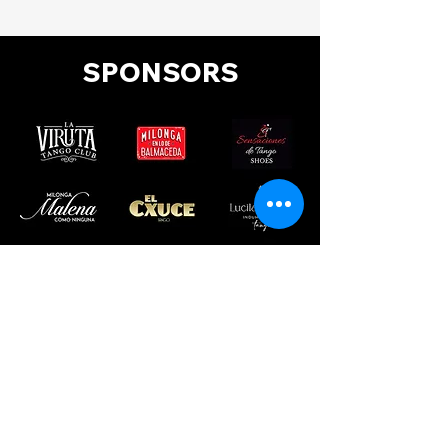
SPONSORS
©2026 por Acércate a mi Tango Festival
acercateamitango@gmail.com